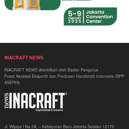
INACRAFT NEWS
INACRAFT NEWS diterbitkan oleh Badan Pengurus
Pusat Asosiasi Eksportir dan Produsen Handicraft Indonesia (BPP
ASEPHI)
Jl. Wijaya I No.3A, – Kebayoran Baru Jakarta Selatan 12170