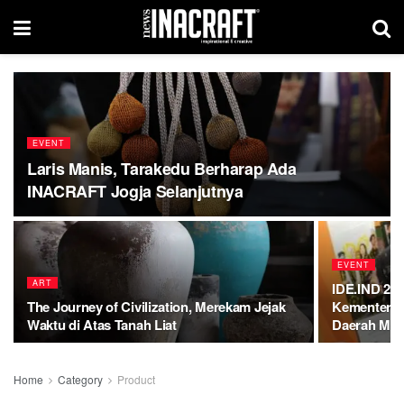
EVENT
Laris Manis, Tarakedu Berharap Ada
INACRAFT Jogja Selanjutnya
EVENT
ART
IDE.IND 202
The Journey of Civilization, Merekam Jejak
Kementerian
Waktu di Atas Tanah Liat
Daerah Men
Home
Category
Product