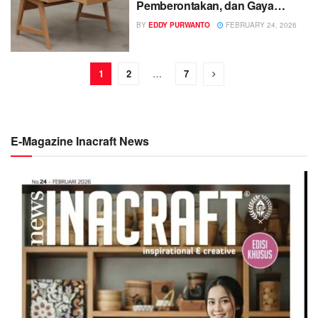
Pemberontakan, dan Gaya
Klasik yang Diperbarui
BY
EDDY PURWANTO
FEBRUARY 24, 2026
1
2
…
7
E-Magazine Inacraft News