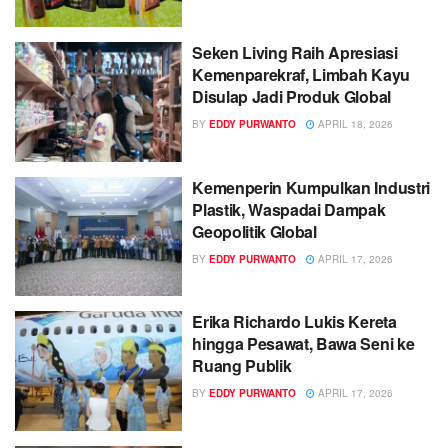
Seken Living Raih Apresiasi
Kemenparekraf, Limbah Kayu
Disulap Jadi Produk Global
BY
EDDY PURWANTO
APRIL 18, 2026
Kemenperin Kumpulkan Industri
Plastik, Waspadai Dampak
Geopolitik Global
BY
EDDY PURWANTO
APRIL 17, 2026
Erika Richardo Lukis Kereta
hingga Pesawat, Bawa Seni ke
Ruang Publik
BY
EDDY PURWANTO
APRIL 17, 2026