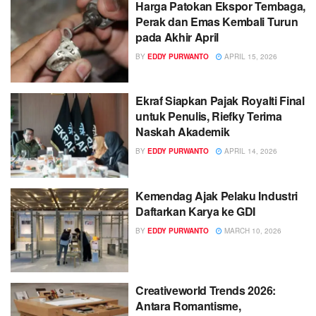
Harga Patokan Ekspor Tembaga,
Perak dan Emas Kembali Turun
pada Akhir April
BY
EDDY PURWANTO
APRIL 15, 2026
Ekraf Siapkan Pajak Royalti Final
untuk Penulis, Riefky Terima
Naskah Akademik
BY
EDDY PURWANTO
APRIL 14, 2026
Kemendag Ajak Pelaku Industri
Daftarkan Karya ke GDI
BY
EDDY PURWANTO
MARCH 10, 2026
Creativeworld Trends 2026:
Antara Romantisme,