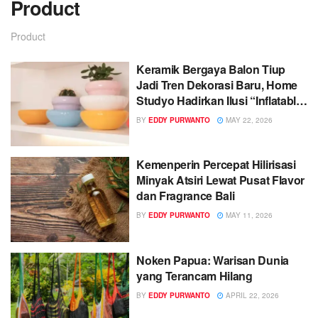
Product
Product
Keramik Bergaya Balon Tiup
Jadi Tren Dekorasi Baru, Home
Studyo Hadirkan Ilusi “Inflatable
Decor”
BY
EDDY PURWANTO
MAY 22, 2026
Kemenperin Percepat Hilirisasi
Minyak Atsiri Lewat Pusat Flavor
dan Fragrance Bali
BY
EDDY PURWANTO
MAY 11, 2026
Noken Papua: Warisan Dunia
yang Terancam Hilang
BY
EDDY PURWANTO
APRIL 22, 2026