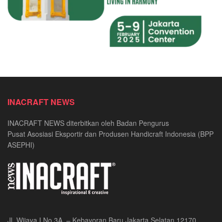
INACRAFT NEWS
INACRAFT NEWS diterbitkan oleh Badan Pengurus
Pusat Asosiasi Eksportir dan Produsen Handicraft Indonesia (BPP
ASEPHI)
Jl. Wijaya I No.3A, – Kebayoran Baru Jakarta Selatan 12170