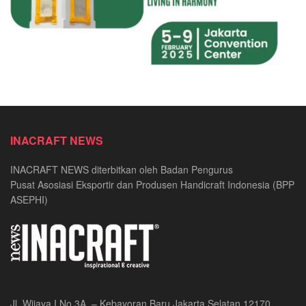
INACRAFT NEWS
INACRAFT NEWS diterbitkan oleh Badan Pengurus
Pusat Asosiasi Eksportir dan Produsen Handicraft Indonesia (BPP
ASEPHI)
Jl. Wijaya I No.3A, – Kebayoran Baru Jakarta Selatan 12170