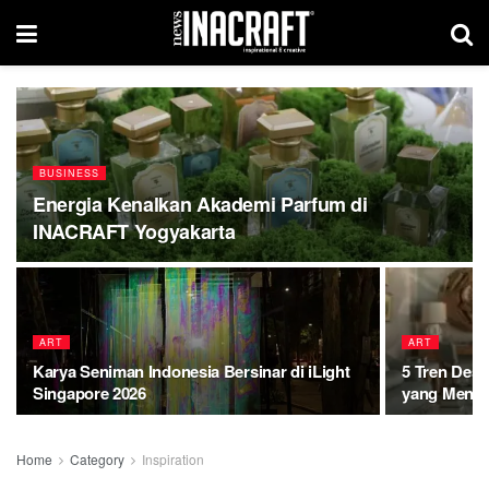
BUSINESS
Energia Kenalkan Akademi Parfum di
INACRAFT Yogyakarta
ART
ART
Karya Seniman Indonesia Bersinar di iLight
5 Tren Desa
Singapore 2026
yang Mengi
Home
Category
Inspiration