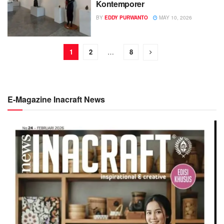
Kontemporer
BY
EDDY PURWANTO
MAY 10, 2026
1
2
…
8
E-Magazine Inacraft News