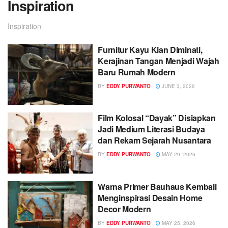
Inspiration
Inspiration
Furnitur Kayu Kian Diminati,
Kerajinan Tangan Menjadi Wajah
Baru Rumah Modern
BY
EDDY PURWANTO
JUNE 3, 2026
Film Kolosal “Dayak” Disiapkan
Jadi Medium Literasi Budaya
dan Rekam Sejarah Nusantara
BY
EDDY PURWANTO
MAY 29, 2026
Warna Primer Bauhaus Kembali
Menginspirasi Desain Home
Decor Modern
BY
EDDY PURWANTO
MAY 25, 2026