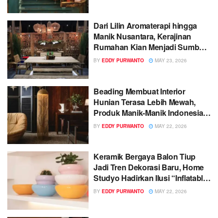
Dari Lilin Aromaterapi hingga
Manik Nusantara, Kerajinan
Rumahan Kian Menjadi Sumber
Cuan
BY
EDDY PURWANTO
MAY 23, 2026
Beading Membuat Interior
Hunian Terasa Lebih Mewah,
Produk Manik-Manik Indonesia
Ikut Dilirik
BY
EDDY PURWANTO
MAY 22, 2026
Keramik Bergaya Balon Tiup
Jadi Tren Dekorasi Baru, Home
Studyo Hadirkan Ilusi “Inflatable
Decor”
BY
EDDY PURWANTO
MAY 22, 2026