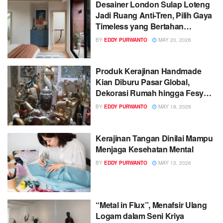
Desainer London Sulap Loteng
Jadi Ruang Anti-Tren, Pilih Gaya
Timeless yang Bertahan
Puluhan Tahun
BY
EDDY PURWANTO
MAY 20, 2026
Produk Kerajinan Handmade
Kian Diburu Pasar Global,
Dekorasi Rumah hingga Fesyen
Etnik Mendominasi
BY
EDDY PURWANTO
MAY 18, 2026
Kerajinan Tangan Dinilai Mampu
Menjaga Kesehatan Mental
BY
EDDY PURWANTO
MAY 13, 2026
“Metal in Flux”, Menafsir Ulang
Logam dalam Seni Kriya