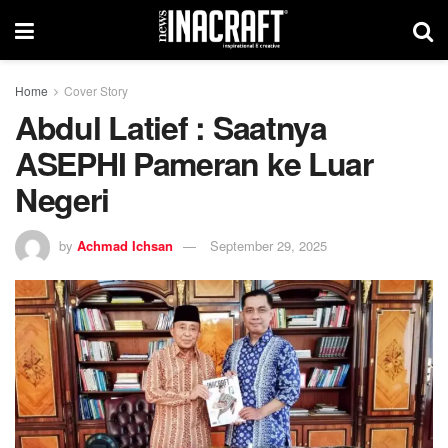
Home
Cover Story
Abdul Latief : Saatnya
ASEPHI Pameran ke Luar
Negeri
by
Achmad Ichsan
September 29, 2025