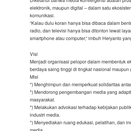
Diketahui bahwa media konvergensi adalah pros
elektronik, maupun digital – dalam satu ekosiste
komunikasi.
“Kalau dulu koran hanya bisa dibaca dalam bentu
radio, dan televisi hanya bisa ditonton lewat la
smartphone atau computer,” imbuh Heryanto yan
Visi
Menjadi organisasi pelopor dalam membentuk ek
berdaya saing tinggi di tingkat nasional maupun 
Misi
*) Menghimpun dan memperkuat solidaritas antar 
*) Mendorong pengembangan media yang adaptif 
masyarakat.
*) Melakukan advokasi terhadap kebijakan publ
industri media.
*) Menyediakan ruang edukasi, pelatihan, dan i
media.