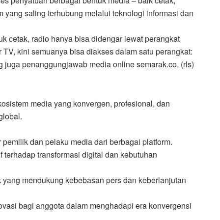
es penyatuan berbagai bentuk media – baik cetak,
m yang saling terhubung melalui teknologi informasi dan
k cetak, radio hanya bisa didengar lewat perangkat
yar TV, kini semuanya bisa diakses dalam satu perangkat:
g juga penanggungjawab media online semarak.co. (rls)
osistem media yang konvergen, profesional, dan
global.
pemilik dan pelaku media dari berbagai platform.
terhadap transformasi digital dan kebutuhan
ik yang mendukung kebebasan pers dan keberlanjutan
novasi bagi anggota dalam menghadapi era konvergensi