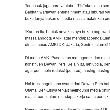
Termasuk juga para youtuber, TikToker, atau se
Bahkan wartawan entertainment atau hiburan ya
bekerjanya bukan di media massa melainkan pro
“Karena itu, bentuk advokasinya bukan bagi 
massa anggota AMKI agar mendapat pengakuan V
dirilis humas AMKI DKI Jakarta, Senin malam (29
Di mana AMKI Pusat terus menggodok dan mela
konstituen Dewan Pers. Selain itu, lanjut dia,
agar pemimpin redaksi (pemred) masing-masing
Hal ini sebagaimana syarat dari Dewan Pers ba
Utama. Berikutnya terkait melindungi media onli
mainstream dalam mendapat kerja sama bentuk 
Kemudian membuat media online anggota AMKI l