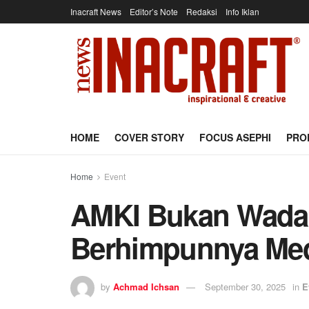
Inacraft News
Editor’s Note
Redaksi
Info Iklan
HOME
COVER STORY
FOCUS ASEPHI
PRO
Home
Event
AMKI Bukan Wadah
Berhimpunnya Me
by
Achmad Ichsan
September 30, 2025
in
E