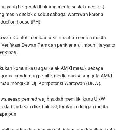
mua yang bergerak di bidang media sosial (medsos).
ng masih ditolak disebut sebagai wartawan karena
duction house (PH).
wartawan. Contoh membantu kemudahan semua media
erifikasi Dewan Pers dan periklanan,” imbuh Heryanto
/9/2025).
kukan komunikasi agar kelak AMKI masuk sebagai
 pengurus mendorong pemilik media massa anggota AMKI
 mau mengikuti Uji Kompetensi Wartawan (UKW).
hwa setiap pemred wajib sudah memiliki kartu UKW
ne dari tindakan diskriminasi, terutama dengan media
apa pun.
ebih mudah dan percaya diri dalam mendapatkan kerja