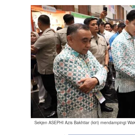
Sekjen ASEPHI Azis Bakhtiar (kiri) mendampingi W