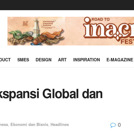
DUCT
SMES
DESIGN
ART
INSPIRATION
E-MAGAZINE
spansi Global dan
0
ness
,
Ekonomi dan Bisnis
,
Headlines