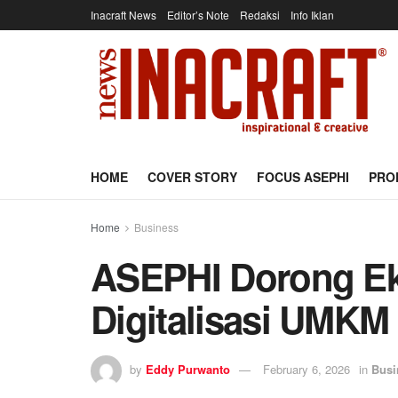
Inacraft News
Editor’s Note
Redaksi
Info Iklan
HOME
COVER STORY
FOCUS ASEPHI
PRO
Home
Business
ASEPHI Dorong Ek
Digitalisasi UMKM
by
Eddy Purwanto
February 6, 2026
in
Busi