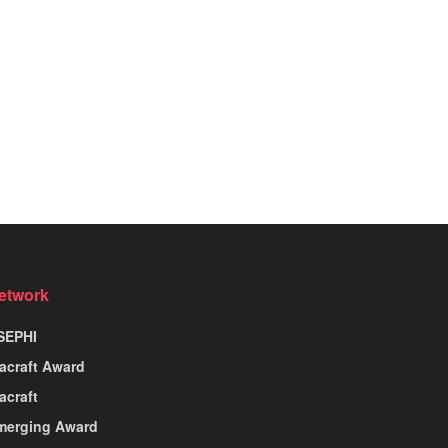
etwork
SEPHI
nacraft Award
acraft
merging Award