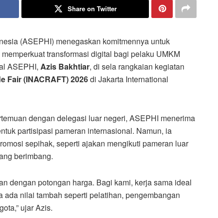
Share on Twitter
ndonesia (ASEPHI) menegaskan komitmennya untuk
s memperkuat transformasi digital bagi pelaku UMKM
eral ASEPHI,
Azis Bakhtiar
, di sela rangkaian kegiatan
ade Fair (INACRAFT) 2026
di Jakarta International
temuan dengan delegasi luar negeri, ASEPHI menerima
tuk partisipasi pameran internasional. Namun, ia
promosi sepihak, seperti ajakan mengikuti pameran luar
yang berimbang.
n dengan potongan harga. Bagi kami, kerja sama ideal
ga ada nilai tambah seperti pelatihan, pengembangan
ta,” ujar Azis.