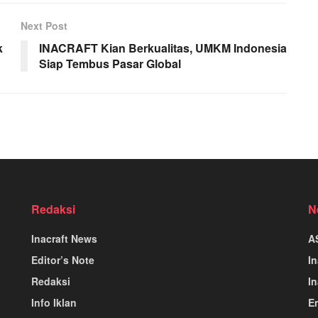
Next Post
k
INACRAFT Kian Berkualitas, UMKM Indonesia
Siap Tembus Pasar Global
Redaksi
N
Inacraft News
A
Editor’s Note
I
Redaksi
In
Info Iklan
E