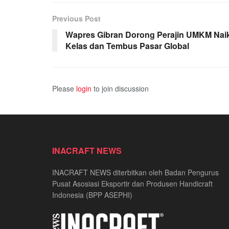
Previous Post
Wapres Gibran Dorong Perajin UMKM Nai
Kelas dan Tembus Pasar Global
Please
login
to join discussion
INACRAFT NEWS
INACRAFT NEWS diterbitkan oleh Badan Pengurus
Pusat Asosiasi Eksportir dan Produsen Handicraft
Indonesia (BPP ASEPHI)