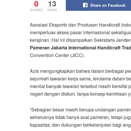
0
13
Share on Facebook
SHARES
VIEWS
Asosiasi Eksportir dan Produsen Handicraft I
memperluas akses pasar internasional sekaligu
kerajinan. Hal ini disampaikan Sekretaris Jend
Pameran Jakarta International Handicraft Tr
Convention Center (JICC).
Azis mengungkapkan bahwa dalam berbagai per
sejumlah tawaran kerja sama, terutama dalam ben
menilai banyak tawaran tersebut masih bersifat 
negeri dengan diskon, tanpa konsep kemitraan 
“Sebagian besar masih berupa undangan pamera
seharusnya tidak hanya soal pameran, tetapi ju
kapasitas, dan dukungan berkelanjutan bagi anggo