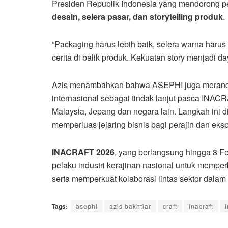
Presiden Republik Indonesia yang mendorong p
desain, selera pasar, dan storytelling produk
.
“Packaging harus lebih baik, selera warna harus 
cerita di balik produk. Kekuatan story menjadi day
Azis menambahkan bahwa ASEPHI juga meranca
internasional sebagai tindak lanjut pasca INACR
Malaysia, Jepang dan negara lain. Langkah ini
memperluas jejaring bisnis bagi perajin dan eksp
INACRAFT 2026
, yang berlangsung hingga 8 Fe
pelaku industri kerajinan nasional untuk mempe
serta memperkuat kolaborasi lintas sektor dala
Tags:
asephi
azis bakhtiar
craft
inacraft