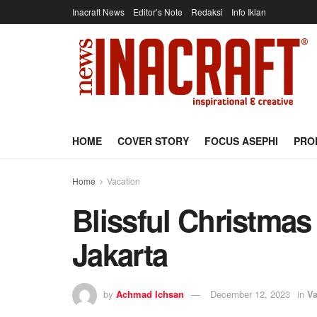
Inacraft News
Editor’s Note
Redaksi
Info Iklan
HOME
COVER STORY
FOCUS ASEPHI
PRO
Home
Vacation
Blissful Christmas
Jakarta
by
Achmad Ichsan
December 12, 2023
in
Va