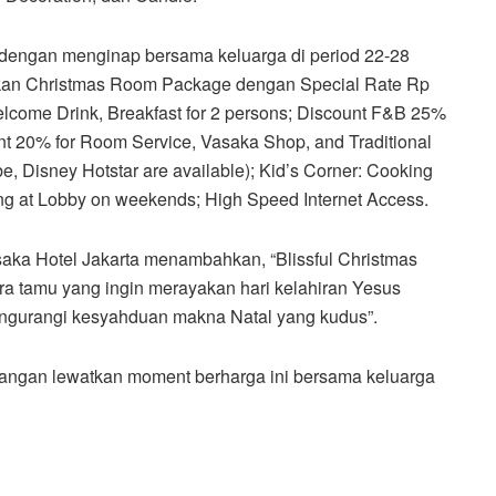
dengan menginap bersama keluarga di period 22-28
kan Christmas Room Package dengan Special Rate Rp
elcome Drink, Breakfast for 2 persons; Discount F&B 25%
nt 20% for Room Service, Vasaka Shop, and Traditional
e, Disney Hotstar are available); Kid’s Corner: Cooking
ing at Lobby on weekends; High Speed Internet Access.
ka Hotel Jakarta menambahkan, “Blissful Christmas
a tamu yang ingin merayakan hari kelahiran Yesus
engurangi kesyahduan makna Natal yang kudus”.
 jangan lewatkan moment berharga ini bersama keluarga