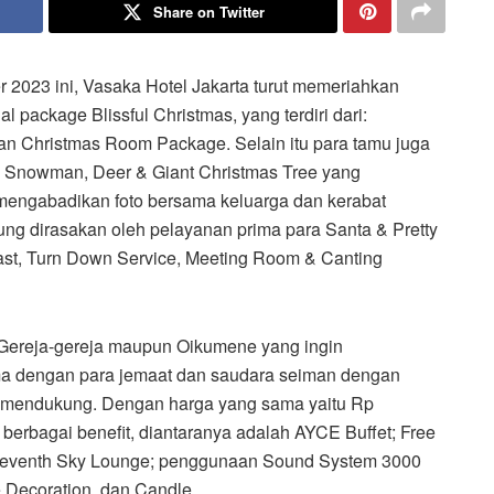
Share on Twitter
2023 ini, Vasaka Hotel Jakarta turut memeriahkan
package Blissful Christmas, yang terdiri dari:
an Christmas Room Package. Selain itu para tamu juga
, Snowman, Deer & Giant Christmas Tree yang
 mengabadikan foto bersama keluarga dan kerabat
gsung dirasakan oleh pelayanan prima para Santa & Pretty
fast, Turn Down Service, Meeting Room & Canting
i Gereja-gereja maupun Oikumene yang ingin
a dengan para jemaat dan saudara seiman dengan
at mendukung. Dengan harga yang sama yaitu Rp
 berbagai benefit, diantaranya adalah AYCE Buffet; Free
 Seventh Sky Lounge; penggunaan Sound System 3000
e Decoration, dan Candle.