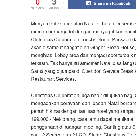
0
3
Share on Facebook
SHARES
VIEWS
Menyambut kehangatan Natal di bulan Desember 
momen berharga ini dengan menyuguhkan special 
Christmas Celebration Lunch/ Dinner Package d
akan disambut hangat oleh Ginger Bread House
menghiasi Lobby area dan menjadi spot terbaik
terkasih. Tak hanya itu atmosfer Natal bisa lan
Santa yang dijumpai di Gueridon Service Break
Restaurant Services.
Christmas Celebration juga hadir ditujukan bag
mengadakan perayaan dan ibadah Natal bersam
penuh hikmat dengan fasilitas hotel yang sang
199.000,- Net/ orang, para tamu dapat menikmati
penggunaan di ruangan meeting, Canting atau
watt; 2 Screen dan 2 LCD; Stage, Christmas Tre