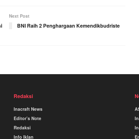
Next Post
i
BNI Raih 2 Penghargaan Kemendikbudriste
Redaksi
N
Inacraft News
A
Editor’s Note
I
Redaksi
In
Info Iklan
E