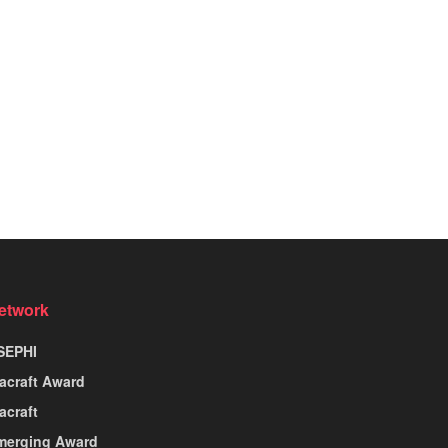
etwork
SEPHI
nacraft Award
acraft
merging Award