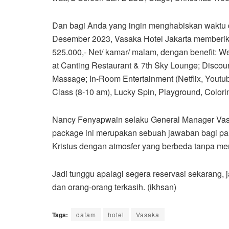
Dan bagi Anda yang ingin menghabiskan waktu 
Desember 2023, Vasaka Hotel Jakarta memberi
525.000,- Net/ kamar/ malam, dengan benefit: W
at Canting Restaurant & 7th Sky Lounge; Discou
Massage; In-Room Entertainment (Netflix, Youtub
Class (8-10 am), Lucky Spin, Playground, Color
Nancy Fenyapwain selaku General Manager Vasa
package ini merupakan sebuah jawaban bagi par
Kristus dengan atmosfer yang berbeda tanpa m
Jadi tunggu apalagi segera reservasi sekarang,
dan orang-orang terkasih. (ikhsan)
Tags:
dafam
hotel
Vasaka