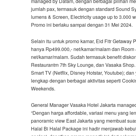
managed by Dafam, dengan berbagai pilihan men
jumlah pax, termasuk dengan standard Sound Sy
lumens & Screen, Electricity usage up to 3.000 w
Promo ini berlaku sampai dengan 31 Mei 2024.
Selain itu untuk promo kamar, Eid Fitr Getaway
hanya Rp499.000,- net/kamar/malam dan Room &
net/kamar/malam. Sudah termasuk benefit disko
Restaurantm 7th Sky Lounge, dan Vasaka Shop. 
Smart TV (Netflix, Disney Hotstar, Youtube); dan 
lengkap dengan berbagai aktivitas seperti Cook
Weekends.
General Manager Vasaka Hotel Jakarta manage
“Dengan harga affordable, variasi menu yang len
panoramic view East Jakarta yang membuat suasa
Halal Bi Halal Package ini hadir menjawab kebu