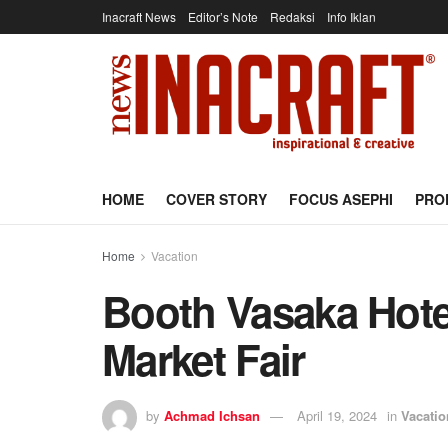
Inacraft News
Editor’s Note
Redaksi
Info Iklan
HOME
COVER STORY
FOCUS ASEPHI
PRO
Home
Vacation
Booth Vasaka Hote
Market Fair
by
Achmad Ichsan
April 19, 2024
in
Vacatio