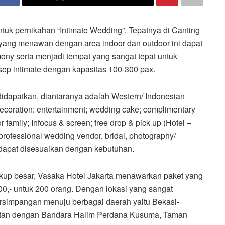
ntuk pernikahan “Intimate Wedding”. Tepatnya di Canting
 yang menawan dengan area indoor dan outdoor ini dapat
ony serta menjadi tempat yang sangat tepat untuk
ep intimate dengan kapasitas 100-300 pax.
didapatkan, diantaranya adalah Western/ Indonesian
 decoration; entertainment; wedding cake; complimentary
r family; Infocus & screen; free drop & pick up (Hotel –
rofessional wedding vendor, bridal, photography/
g dapat disesuaikan dengan kebutuhan.
ukup besar, Vasaka Hotel Jakarta menawarkan paket yang
000,- untuk 200 orang. Dengan lokasi yang sangat
bersimpangan menuju berbagai daerah yaitu Bekasi-
ekatan dengan Bandara Halim Perdana Kusuma, Taman