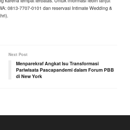
g karena tempat terbatas. Untuk informasi lebih lanjut
WA: 0813-7707-0101 dan reservasi Intimate Wedding &
ri).
Next Post
Menparekraf Angkat Isu Transformasi
Pariwisata Pascapandemi dalam Forum PBB
di New York