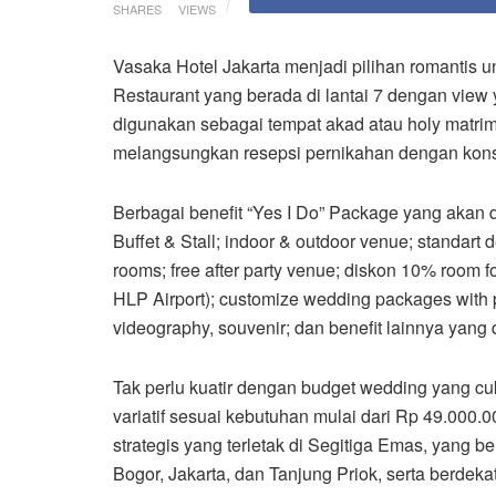
SHARES
VIEWS
Vasaka Hotel Jakarta menjadi pilihan romantis u
Restaurant yang berada di lantai 7 dengan view
digunakan sebagai tempat akad atau holy matrim
melangsungkan resepsi pernikahan dengan kons
Berbagai benefit “Yes I Do” Package yang akan 
Buffet & Stall; indoor & outdoor venue; standart
rooms; free after party venue; diskon 10% room fo
HLP Airport); customize wedding packages with p
videography, souvenir; dan benefit lainnya yan
Tak perlu kuatir dengan budget wedding yang c
variatif sesuai kebutuhan mulai dari Rp 49.000.
strategis yang terletak di Segitiga Emas, yang 
Bogor, Jakarta, dan Tanjung Priok, serta berd