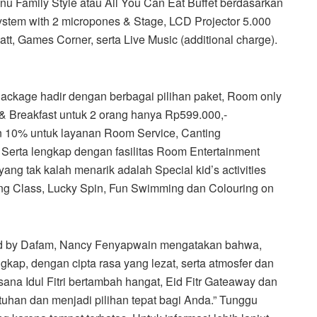
u Family Style atau All You Can Eat Buffet berdasarkan
stem with 2 micropones & Stage, LCD Projector 5.000
att, Games Corner, serta Live Music (additional charge).
 Package hadir dengan berbagai pilihan paket, Room only
 Breakfast untuk 2 orang hanya Rp599.000,-
n 10% untuk layanan Room Service, Canting
Serta lengkap dengan fasilitas Room Entertainment
yang tak kalah menarik adalah Special kid’s activities
ing Class, Lucky Spin, Fun Swimming dan Colouring on
d by Dafam, Nancy Fenyapwain mengatakan bahwa,
gkap, dengan cipta rasa yang lezat, serta atmosfer dan
na Idul Fitri bertambah hangat, Eid Fitr Gateaway dan
tuhan dan menjadi pilihan tepat bagi Anda.” Tunggu