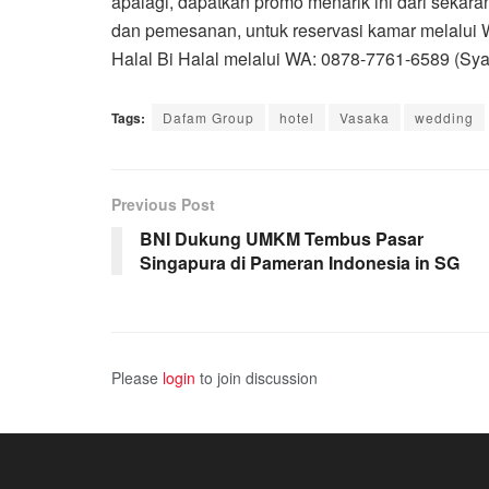
apalagi, dapatkan promo menarik ini dari sekaran
dan pemesanan, untuk reservasi kamar melalui 
Halal Bi Halal melalui WA: 0878-7761-6589 (Syah
Tags:
Dafam Group
hotel
Vasaka
wedding
Previous Post
BNI Dukung UMKM Tembus Pasar
Singapura di Pameran Indonesia in SG
Please
login
to join discussion