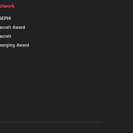
etwork
SEPHI
nacraft Award
acraft
merging Award