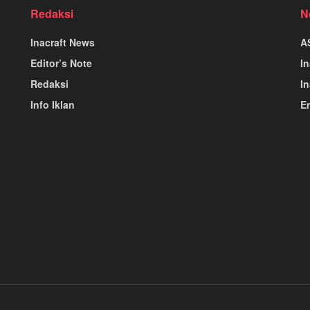
Redaksi
N
Inacraft News
A
Editor’s Note
I
Redaksi
In
Info Iklan
E