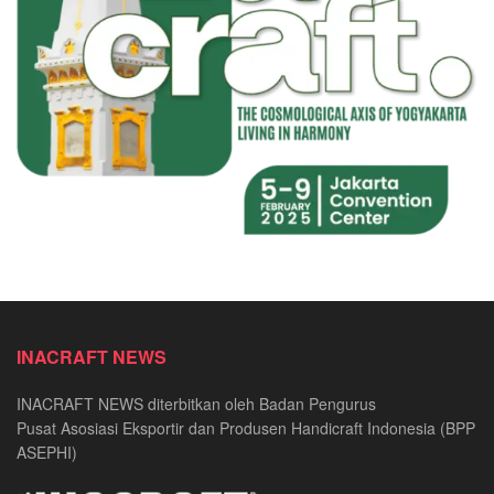
INACRAFT NEWS
INACRAFT NEWS diterbitkan oleh Badan Pengurus
Pusat Asosiasi Eksportir dan Produsen Handicraft Indonesia (BPP
ASEPHI)