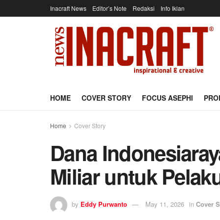
Inacraft News
Editor’s Note
Redaksi
Info Iklan
HOME
COVER STORY
FOCUS ASEPHI
PRO
Home
Cover Story
Dana Indonesiaray
Miliar untuk Pela
by
Eddy Purwanto
May 11, 2026
in
Cover S