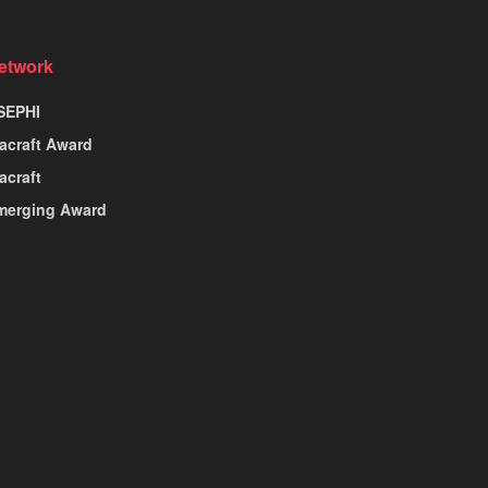
etwork
SEPHI
nacraft Award
acraft
merging Award