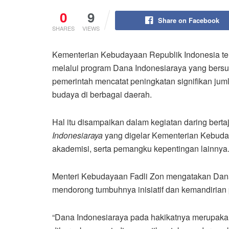
0
9
Share on Facebook
SHARES
VIEWS
Kementerian Kebudayaan Republik Indonesia
te
melalui program Dana Indonesiaraya yang bersu
pemerintah mencatat peningkatan signifikan jum
budaya di berbagai daerah.
Hal itu disampaikan dalam kegiatan daring berta
Indonesiaraya
yang digelar Kementerian Kebuday
akademisi, serta pemangku kepentingan lainnya
Menteri Kebudayaan
Fadli Zon
mengatakan Dana 
mendorong tumbuhnya inisiatif dan kemandirian 
“Dana Indonesiaraya pada hakikatnya merupakan 