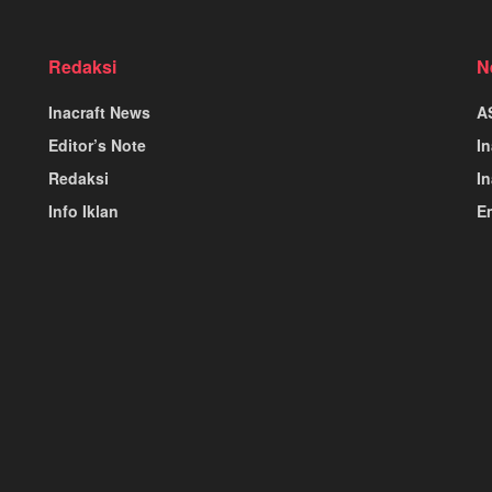
Redaksi
N
Inacraft News
A
Editor’s Note
I
Redaksi
In
Info Iklan
E