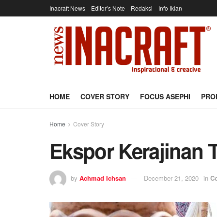
Inacraft News
Editor’s Note
Redaksi
Info Iklan
HOME
COVER STORY
FOCUS ASEPHI
PRO
Home
Cover Story
Ekspor Kerajinan 
by
Achmad Ichsan
December 21, 2020
in
Co