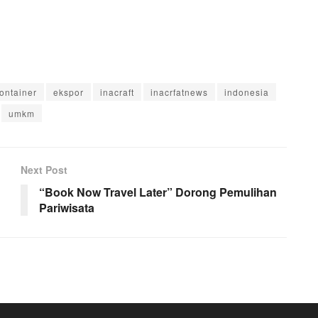
ontainer
ekspor
inacraft
inacrfatnews
indonesia
umkm
Next Post
“Book Now Travel Later” Dorong Pemulihan
Pariwisata