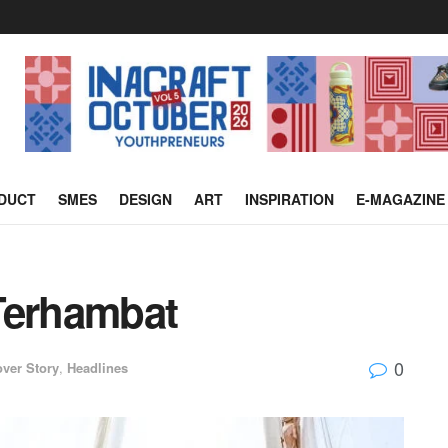
DUCT
SMES
DESIGN
ART
INSPIRATION
E-MAGAZINE
Terhambat
0
ver Story
,
Headlines