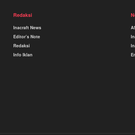
Redaksi
N
Inacraft News
A
Editor’s Note
I
Redaksi
In
Info Iklan
E