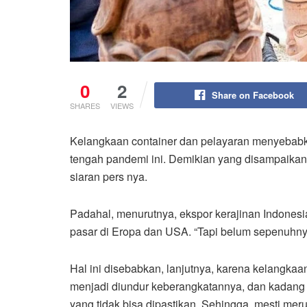
0
2
Share on Facebook
SHARES
VIEWS
Kelangkaan container dan pelayaran menyebabkan
tengah pandemi ini. Demikian yang disampaikan
siaran pers nya.
Padahal, menurutnya, ekspor kerajinan Indones
pasar di Eropa dan USA. “Tapi belum sepenuhnya 
Hal ini disebabkan, lanjutnya, karena kelangkaa
menjadi diundur keberangkatannya, dan kadang 
yang tidak bisa dipastikan. Sehingga, mesti me