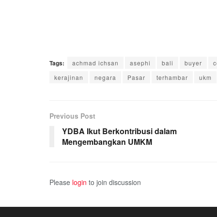
Tags:
achmad ichsan
asephi
bali
buyer
c
kerajinan
negara
Pasar
terhambar
ukm
Previous Post
YDBA Ikut Berkontribusi dalam
Mengembangkan UMKM
Please
login
to join discussion