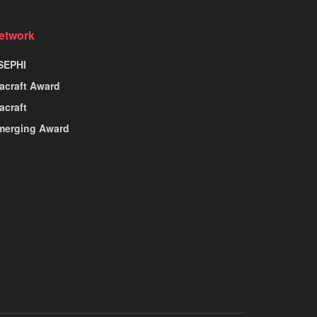
etwork
SEPHI
nacraft Award
acraft
merging Award