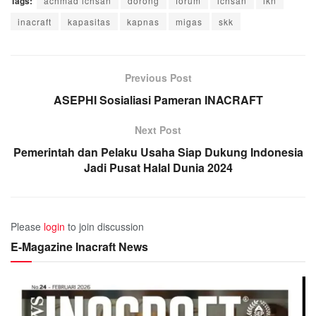
Tags:
achmad ichsan
dorong
forum
ichsan
ikn
inacraft
kapasitas
kapnas
migas
skk
Previous Post
ASEPHI Sosialiasi Pameran INACRAFT
Next Post
Pemerintah dan Pelaku Usaha Siap Dukung Indonesia
Jadi Pusat Halal Dunia 2024
Please
login
to join discussion
E-Magazine Inacraft News