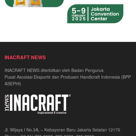
INACRAFT NEWS
INACRAFT NEWS diterbitkan oleh Badan Pengurus
Pusat Asosiasi Eksportir dan Produsen Handicraft Indonesia (BPP
ASEPHI)
Jl. Wijaya I No.3A, – Kebayoran Baru Jakarta Selatan 12170