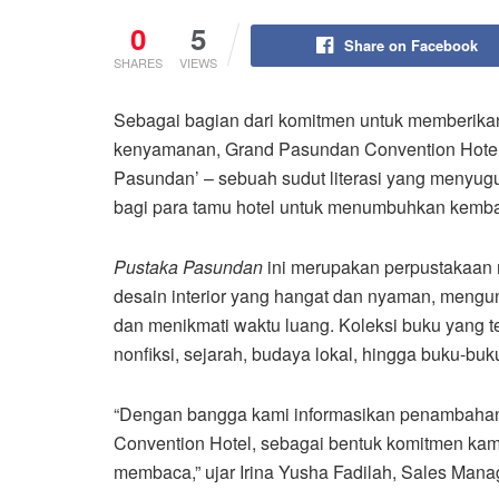
0
5
Share on Facebook
SHARES
VIEWS
Sebagai bagian dari komitmen untuk memberika
kenyamanan, Grand Pasundan Convention Hotel
Pasundan’ – sebuah sudut literasi yang menyug
bagi para tamu hotel untuk menumbuhkan kemb
Pustaka Pasundan
ini merupakan perpustakaan mi
desain interior yang hangat dan nyaman, mengu
dan menikmati waktu luang. Koleksi buku yang te
nonfiksi, sejarah, budaya lokal, hingga buku-buk
“Dengan bangga kami informasikan penambahan 
Convention Hotel, sebagai bentuk komitmen kam
membaca,” ujar Irina Yusha Fadilah, Sales Man