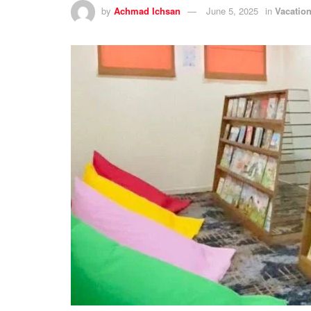
by
Achmad Ichsan
June 5, 2025
in
Vacatio