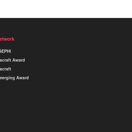
etwork
SEPHI
nacraft Award
acraft
merging Award