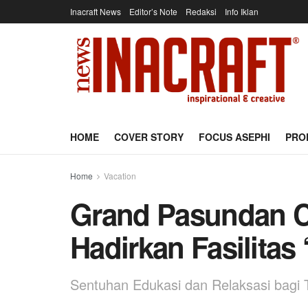
Inacraft News
Editor’s Note
Redaksi
Info Iklan
HOME
COVER STORY
FOCUS ASEPHI
PRO
Home
Vacation
Grand Pasundan C
Hadirkan Fasilitas
Sentuhan Edukasi dan Relaksasi bagi