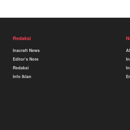
Redaksi
N
Inacraft News
A
Editor’s Note
I
Redaksi
In
Info Iklan
E