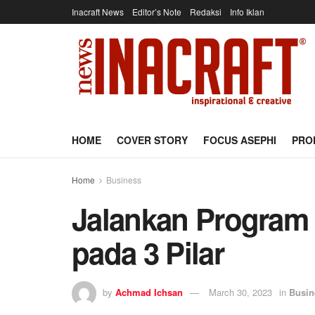
Inacraft News
Editor’s Note
Redaksi
Info Iklan
HOME
COVER STORY
FOCUS ASEPHI
PRO
Home
Business
Jalankan Program 
pada 3 Pilar
by
Achmad Ichsan
March 30, 2023
in
Busin