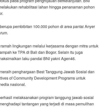
 fokus pada program penghijauan berkelanjutan. BNI
 melakukan rehabilitasi lahan hingga penanaman pohon
r.
r, berupa pembibitan 100.000 pohon di area pantai Anyer
arum.
ramah lingkungan melalui kerjasama dengan mitra untuk
mpah ke TPA di Bali dan Bogor. Selain itu juga
ksimalkan laku pandai BNI yakni Agen46.
 meraih penghargaan Best Tanggung Jawab Sosial dan
atives of Community Development Programs untuk
media nasional.
 berhasil melaksanakan program tanggung jawab sosial
menghadapi tantangan yang terjadi di masa pemulihan