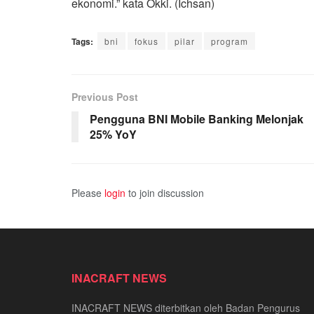
ekonomi.” kata Okki. (Ichsan)
Tags:
bni
fokus
pilar
program
Previous Post
Pengguna BNI Mobile Banking Melonjak
25% YoY
Please
login
to join discussion
INACRAFT NEWS
INACRAFT NEWS diterbitkan oleh Badan Pengurus