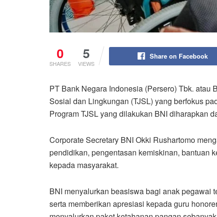
0
5
Share on Facebook
SHARES
VIEWS
PT Bank Negara Indonesia (Persero) Tbk. atau
Sosial dan Lingkungan (TJSL) yang berfokus pada 
Program TJSL yang dilakukan BNI diharapkan 
Corporate Secretary BNI Okki Rushartomo menga
pendidikan, pengentasan kemiskinan, bantuan
kepada masyarakat.
BNI menyalurkan beasiswa bagi anak pegawai ten
serta memberikan apresiasi kepada guru honorer
menyalurkan paket ketahanan pangan sebanyak 