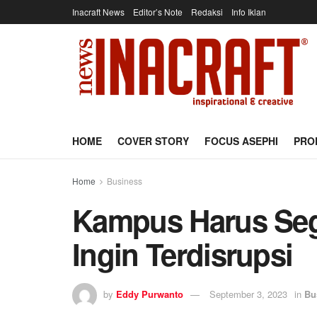
Inacraft News
Editor’s Note
Redaksi
Info Iklan
HOME
COVER STORY
FOCUS ASEPHI
PRO
Home
Business
Kampus Harus Seg
Ingin Terdisrupsi
by
Eddy Purwanto
September 3, 2023
in
Bu