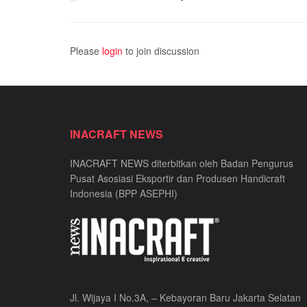
Please
login
to join discussion
INACRAFT NEWS
INACRAFT NEWS diterbitkan oleh Badan Pengurus
Pusat Asosiasi Eksportir dan Produsen Handicraft
Indonesia (BPP ASEPHI)
Jl. Wijaya I No.3A, – Kebayoran Baru Jakarta Selatan