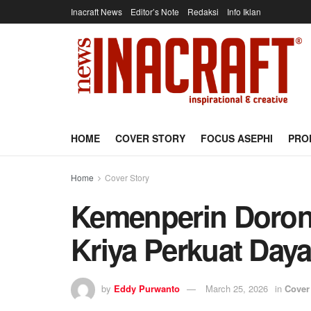
Inacraft News
Editor’s Note
Redaksi
Info Iklan
HOME
COVER STORY
FOCUS ASEPHI
PRO
Home
Cover Story
Kemenperin Doron
Kriya Perkuat Day
by
Eddy Purwanto
March 25, 2026
in
Cover