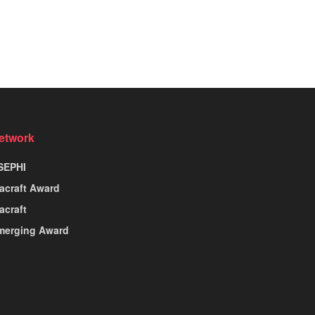
etwork
SEPHI
nacraft Award
acraft
merging Award