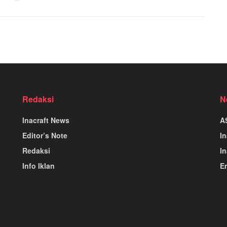
Redaksi
N
Inacraft News
A
Editor’s Note
I
Redaksi
In
Info Iklan
E