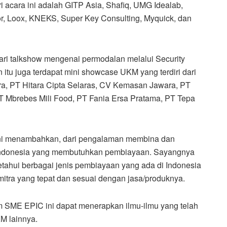
acara ini adalah GITP Asia, Shafiq, UMG Idealab,
or, Loox, KNEKS, Super Key Consulting, Myquick, dan
ari talkshow mengenai permodalan melalui Security
 itu juga terdapat mini showcase UKM yang terdiri dari
ara, PT Hitara Cipta Selaras, CV Kemasan Jawara, PT
T Mbrebes Mili Food, PT Fania Ersa Pratama, PT Tepa
eni menambahkan, dari pengalaman membina dan
Indonesia yang membutuhkan pembiayaan. Sayangnya
ahui berbagai jenis pembiayaan yang ada di Indonesia
tra yang tepat dan sesuai dengan jasa/produknya.
m SME EPIC ini dapat menerapkan ilmu-ilmu yang telah
M lainnya.