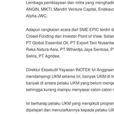
Lembaga pembiayaan dan mitra yang menghadiri 
ANGIN, MIKTI, Mandiri Venture Capital, Endeav
Alpha JWC.
Adapun rangkaian acara dari SME EPIC terdiri d
Crowd Funding dan Investor Point of View. Selain
PT Global Essential Oil, PT Export Tani Nusant
Reka Natura Asia, PT Wihardja Jaya Sentosa, P
Selira, PT Agridea.
Direktur Eksekutif Yayasan INOTEK Ivi Anggra
mendampingi UKM selama ini, banyak UKM di 
banyak di antara pelaku UKM yang belum menget
sehingga kurang mampu menyasar calon-calon mi
Ivi berharap pelaku UKM yang mengikuti progra
dipelajari dan menularkannya kepada pelaku UK