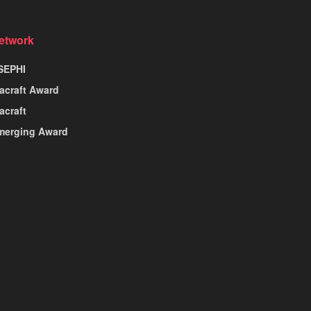
etwork
SEPHI
nacraft Award
acraft
merging Award