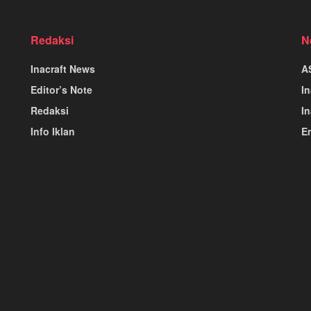
Redaksi
N
Inacraft News
A
Editor’s Note
I
Redaksi
In
Info Iklan
E