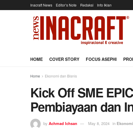
Inacraft News
Editor’s Note
Redaksi
Info Iklan
HOME
COVER STORY
FOCUS ASEPHI
PRO
Home
Ekonomi dan Bisnis
Kick Off SME EPIC
Pembiayaan dan I
by
Achmad Ichsan
May 8, 2024
in
Ekonomi