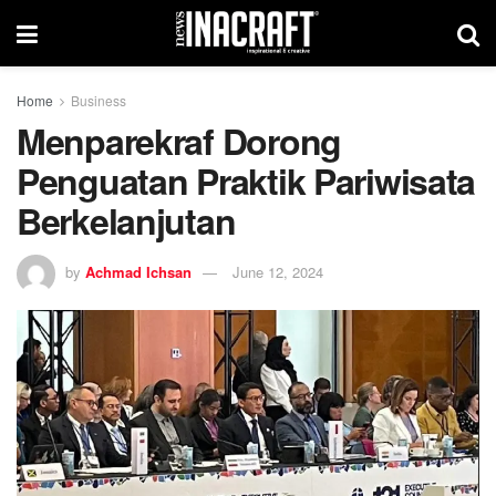
Home
Business
Menparekraf Dorong
Penguatan Praktik Pariwisata
Berkelanjutan
by
Achmad Ichsan
June 12, 2024