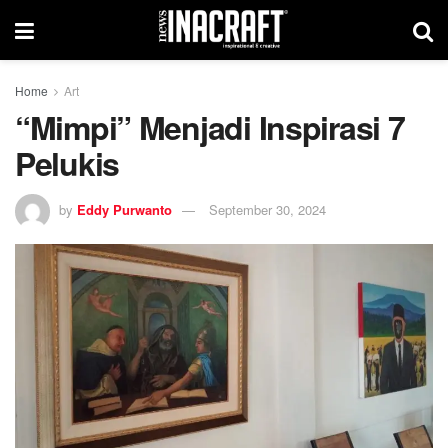
Home
Art
“Mimpi” Menjadi Inspirasi 7
Pelukis
by
Eddy Purwanto
September 30, 2024