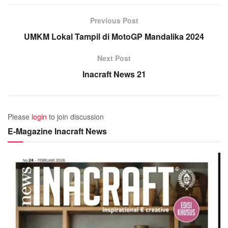
Previous Post
UMKM Lokal Tampil di MotoGP Mandalika 2024
Next Post
Inacraft News 21
Please
login
to join discussion
E-Magazine Inacraft News