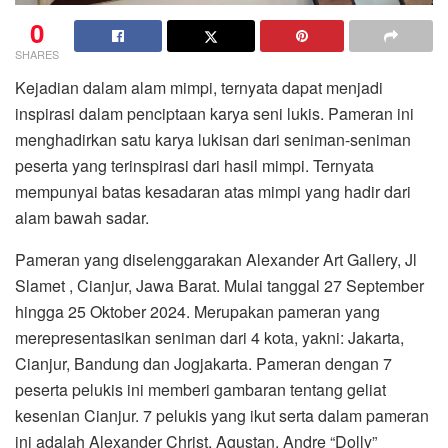
0
SHARES
Kejadian dalam alam mimpi, ternyata dapat menjadi
inspirasi dalam penciptaan karya seni lukis. Pameran ini
menghadirkan satu karya lukisan dari seniman-seniman
peserta yang terinspirasi dari hasil mimpi. Ternyata
mempunyai batas kesadaran atas mimpi yang hadir dari
alam bawah sadar.
Pameran yang diselenggarakan Alexander Art Gallery, Jl
Slamet , Cianjur, Jawa Barat. Mulai tanggal 27 September
hingga 25 Oktober 2024. Merupakan pameran yang
merepresentasikan seniman dari 4 kota, yakni: Jakarta,
Cianjur, Bandung dan Jogjakarta. Pameran dengan 7
peserta pelukis ini memberi gambaran tentang geliat
kesenian Cianjur. 7 pelukis yang ikut serta dalam pameran
ini adalah Alexander Christ, Agustan, Andre “Dolly”