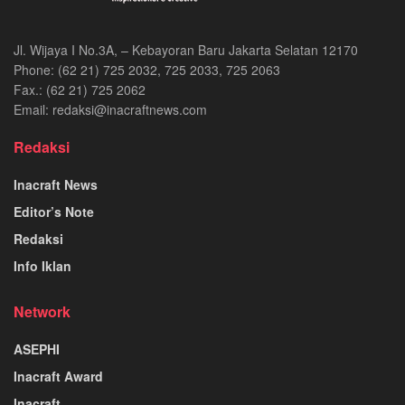
Jl. Wijaya I No.3A, – Kebayoran Baru Jakarta Selatan 12170
Phone: (62 21) 725 2032, 725 2033, 725 2063
Fax.: (62 21) 725 2062
Email: redaksi@inacraftnews.com
Redaksi
Inacraft News
Editor’s Note
Redaksi
Info Iklan
Network
ASEPHI
Inacraft Award
Inacraft