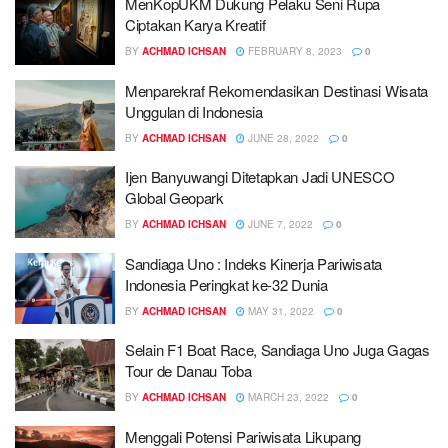
MenKopUKM Dukung Pelaku Seni Rupa
Ciptakan Karya Kreatif
BY
ACHMAD ICHSAN
FEBRUARY 8, 2023
0
Menparekraf Rekomendasikan Destinasi Wisata
Unggulan di Indonesia
BY
ACHMAD ICHSAN
JUNE 28, 2022
0
Ijen Banyuwangi Ditetapkan Jadi UNESCO
Global Geopark
BY
ACHMAD ICHSAN
JUNE 7, 2022
0
Sandiaga Uno : Indeks Kinerja Pariwisata
Indonesia Peringkat ke-32 Dunia
BY
ACHMAD ICHSAN
MAY 31, 2022
0
Selain F1 Boat Race, Sandiaga Uno Juga Gagas
Tour de Danau Toba
BY
ACHMAD ICHSAN
MARCH 23, 2022
0
Menggali Potensi Pariwisata Likupang