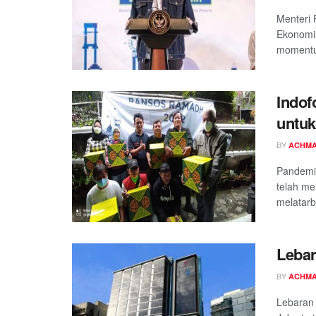
Menteri 
Ekonomi 
momentum
Indof
untuk
BY
ACHMA
Pandemi 
telah me
melatarb
Lebar
BY
ACHMA
Lebaran 