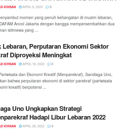
APRIL 9, 2024
D ICHSAN
0
enyambut momen yang penuh kehangatan di musim lebaran,
AFAM Ancol Jakarta dengan bangga mempersembahkan dua
an istimewa yang ...
 Lebaran, Perputaran Ekonomi Sektor
raf Diproyeksi Meningkat
APRIL 18, 2023
D ICHSAN
0
Pariwisata dan Ekonomi Kreatif (Menparekraf), Sandiaga Uno,
an bahwa perputaran ekonomi di sektor parekraf (pariwisata
mi kreatif) berpotensi ...
aga Uno Ungkapkan Strategi
parekraf Hadapi Libur Lebaran 2022
APRIL 26, 2022
D ICHSAN
0