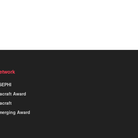
etwork
SEPHI
nacraft Award
acraft
merging Award