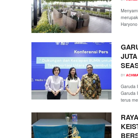
Menyambu
merupaka
Haryono 
GARU
JUTA
SEAS
BY
ACHMA
Garuda I
Garuda I
terus me
RAY
KEIS
BERS