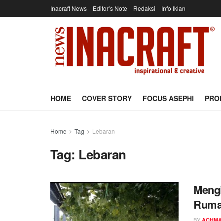
Inacraft News
Editor’s Note
Redaksi
Info Iklan
HOME
COVER STORY
FOCUS ASEPHI
PRO
Home
Tag
Lebaran
Tag:
Lebaran
Mengi
Ruma
BY
ACHMA