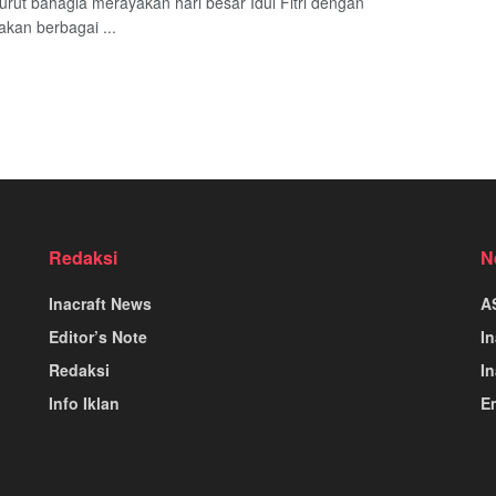
turut bahagia merayakan hari besar Idul Fitri dengan
kan berbagai ...
Redaksi
N
Inacraft News
A
Editor’s Note
I
Redaksi
In
Info Iklan
E