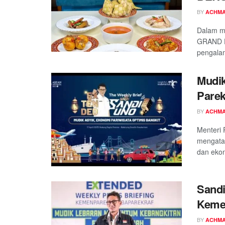
BY
ACHMA
Dalam m
GRAND D
pengalam
Mudik
Parek
BY
ACHMA
Menteri 
mengatak
dan ekono
Sandi
Kemen
BY
ACHMA