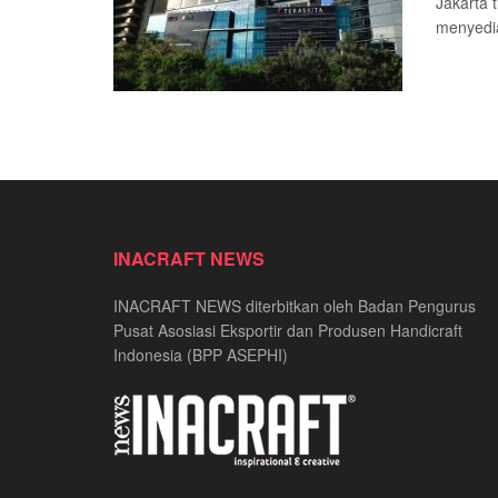
Jakarta 
menyedia
INACRAFT NEWS
INACRAFT NEWS diterbitkan oleh Badan Pengurus
Pusat Asosiasi Eksportir dan Produsen Handicraft
Indonesia (BPP ASEPHI)