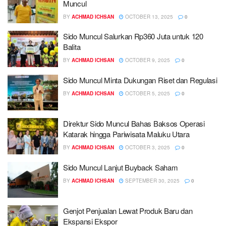
Muncul
BY
ACHMAD ICHSAN
OCTOBER 13, 2025
0
Sido Muncul Salurkan Rp360 Juta untuk 120
Balita
BY
ACHMAD ICHSAN
OCTOBER 9, 2025
0
Sido Muncul Minta Dukungan Riset dan Regulasi
BY
ACHMAD ICHSAN
OCTOBER 5, 2025
0
Direktur Sido Muncul Bahas Baksos Operasi
Katarak hingga Pariwisata Maluku Utara
BY
ACHMAD ICHSAN
OCTOBER 3, 2025
0
Sido Muncul Lanjut Buyback Saham
BY
ACHMAD ICHSAN
SEPTEMBER 30, 2025
0
Genjot Penjualan Lewat Produk Baru dan
Ekspansi Ekspor