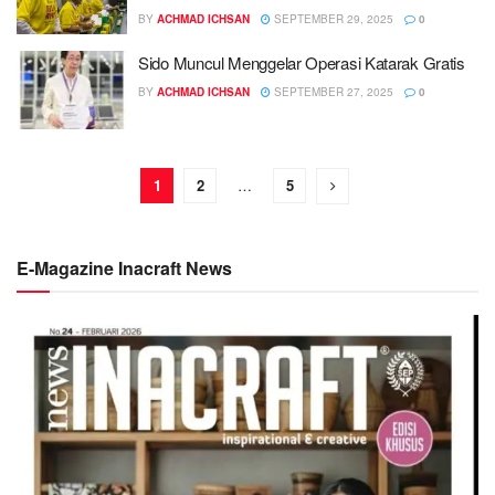
BY
ACHMAD ICHSAN
SEPTEMBER 29, 2025
0
Sido Muncul Menggelar Operasi Katarak Gratis
BY
ACHMAD ICHSAN
SEPTEMBER 27, 2025
0
1
2
…
5
E-Magazine Inacraft News