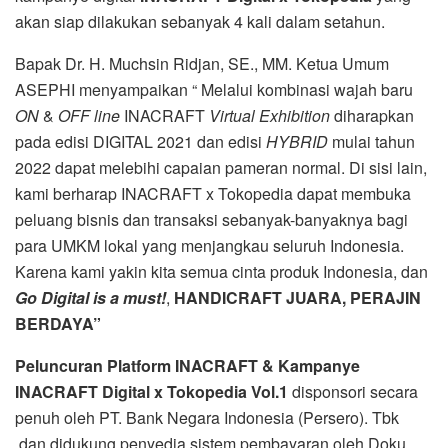
akan siap dilakukan sebanyak 4 kali dalam setahun.
Bapak Dr. H. Muchsin Ridjan, SE., MM. Ketua Umum
ASEPHI menyampaikan “ Melalui kombinasi wajah baru
ON
&
OFF line
INACRAFT
Virtual Exhibition
diharapkan
pada edisi DIGITAL 2021 dan edisi
HYBRID
mulai tahun
2022 dapat melebihi capaian pameran normal. Di sisi lain,
kami berharap INACRAFT x Tokopedia dapat membuka
peluang bisnis dan transaksi sebanyak-banyaknya bagi
para UMKM lokal yang menjangkau seluruh Indonesia.
Karena kami yakin kita semua cinta produk Indonesia, dan
Go Digital is a must!
,
HANDICRAFT JUARA, PERAJIN
BERDAYA
”
Peluncuran Platform INACRAFT & Kampanye
INACRAFT Digital x Tokopedia Vol.1
disponsori secara
penuh oleh PT. Bank Negara Indonesia (Persero). Tbk
dan didukung penyedia sistem pembayaran oleh Doku