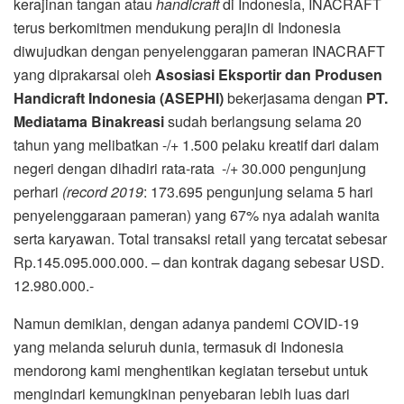
kerajinan tangan atau
handicraft
di Indonesia, INACRAFT
terus berkomitmen mendukung perajin di Indonesia
diwujudkan dengan penyelenggaran pameran INACRAFT
yang diprakarsai oleh
Asosiasi Eksportir dan Produsen
Handicraft Indonesia (ASEPHI)
bekerjasama dengan
PT.
Mediatama Binakreasi
sudah berlangsung selama 20
tahun yang melibatkan -/+ 1.500 pelaku kreatif dari dalam
negeri dengan dihadiri rata-rata -/+ 30.000 pengunjung
perhari
(record 2019
: 173.695 pengunjung selama 5 hari
penyelenggaraan pameran) yang 67% nya adalah wanita
serta karyawan. Total transaksi retail yang tercatat sebesar
Rp.145.095.000.000. – dan kontrak dagang sebesar USD.
12.980.000.-
Namun demikian, dengan adanya pandemi COVID-19
yang melanda seluruh dunia, termasuk di Indonesia
mendorong kami menghentikan kegiatan tersebut untuk
mengindari kemungkinan penyebaran lebih luas dari