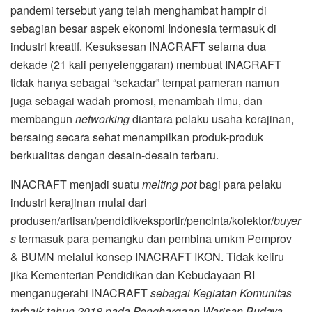
pandemi tersebut yang telah menghambat hampir di
sebagian besar aspek ekonomi Indonesia termasuk di
industri kreatif. Kesuksesan INACRAFT selama dua
dekade (21 kali penyelenggaran) membuat INACRAFT
tidak hanya sebagai “sekadar” tempat pameran namun
juga sebagai wadah promosi, menambah ilmu, dan
membangun
networking
diantara pelaku usaha kerajinan,
bersaing secara sehat menampilkan produk-produk
berkualitas dengan desain-desain terbaru.
INACRAFT menjadi suatu
melting pot
bagi para pelaku
industri kerajinan mulai dari
produsen/artisan/pendidik/eksportir/pencinta/kolektor/
buyer
s
termasuk para pemangku dan pembina umkm Pemprov
& BUMN melalui konsep INACRAFT IKON. Tidak keliru
jika Kementerian Pendidikan dan Kebudayaan RI
menganugerahi INACRAFT
sebagai
Kegiatan Komunitas
terbaik tahun 2018 pada Penghargaan Warisan Budaya.