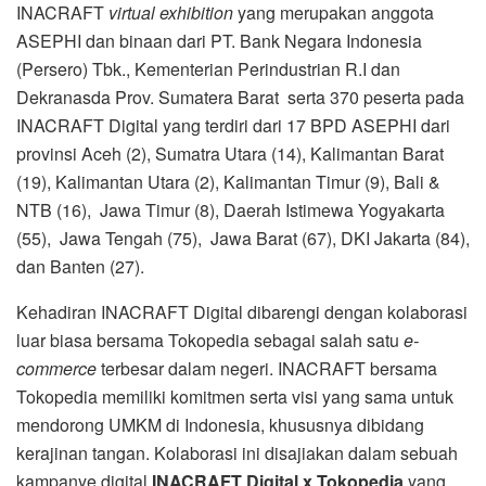
INACRAFT
virtual exhibition
yang merupakan anggota
ASEPHI dan binaan dari PT. Bank Negara Indonesia
(Persero) Tbk., Kementerian Perindustrian R.I dan
Dekranasda Prov. Sumatera Barat serta 370 peserta pada
INACRAFT Digital yang terdiri dari 17 BPD ASEPHI dari
provinsi Aceh (2), Sumatra Utara (14), Kalimantan Barat
(19), Kalimantan Utara (2), Kalimantan Timur (9), Bali &
NTB (16), Jawa Timur (8), Daerah Istimewa Yogyakarta
(55), Jawa Tengah (75), Jawa Barat (67), DKI Jakarta (84),
dan Banten (27).
Kehadiran INACRAFT Digital dibarengi dengan kolaborasi
luar biasa bersama Tokopedia sebagai salah satu
e-
commerce
terbesar dalam negeri. INACRAFT bersama
Tokopedia memiliki komitmen serta visi yang sama untuk
mendorong UMKM di Indonesia, khususnya dibidang
kerajinan tangan. Kolaborasi ini disajiakan dalam sebuah
kampanye digital
INACRAFT Digital x Tokopedia
yang