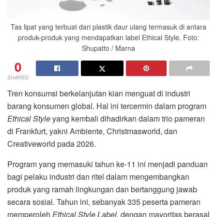
Tas lipat yang terbuat dari plastik daur ulang termasuk di antara
produk-produk yang mendapatkan label Ethical Style. Foto:
Shupatto / Marna
0
SHARES
Tren konsumsi berkelanjutan kian menguat di industri
barang konsumen global. Hal ini tercermin dalam program
Ethical Style
yang kembali dihadirkan dalam trio pameran
di
Frankfurt
, yakni
Ambiente
,
Christmasworld
, dan
Creativeworld
pada 2026.
Program yang memasuki tahun ke-11 ini menjadi panduan
bagi pelaku industri dan ritel dalam mengembangkan
produk yang ramah lingkungan dan bertanggung jawab
secara sosial. Tahun ini, sebanyak 335 peserta pameran
memperoleh
Ethical Style Label
, dengan mayoritas berasal