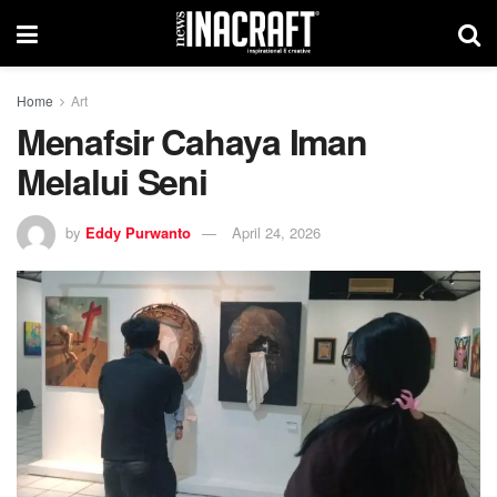
Home
Art
Menafsir Cahaya Iman
Melalui Seni
by
Eddy Purwanto
April 24, 2026