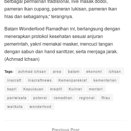
berbagai permainan tradisional, live masak dodol,
pameran ikan cupang, pameran lukisan, pameran ikan
hias dan sebagainya,” terangnya.
Batam Wonderfood Ramadhan ini, berlangsung dengan
menerapkan protokol kesehatan sesuai anjuran
pemerintah, yakni memakai masker, mencuci tangan
dengan sabun dan hand sanitizer, serta menjaga jarak.
(Achmad Ichsan)
Tags:
achmad ichsan
area
batam
ekonomi
ichsan
inacraft
inacraftnews
Kemenparekraf
kementerian
kepri
Kepulauan
kreatif
Kuliner
menteri
pariwisata
potensi
ramadhan
regional
Riau
walikota
wonderfood
Previous Post