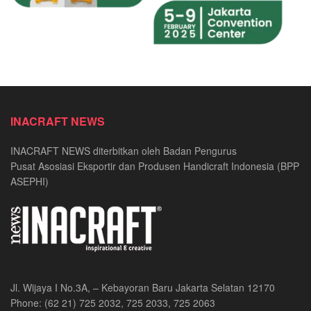
INACRAFT NEWS
INACRAFT NEWS diterbitkan oleh Badan Pengurus
Pusat Asosiasi Eksportir dan Produsen Handicraft Indonesia (BPP
ASEPHI)
Jl. Wijaya I No.3A, – Kebayoran Baru Jakarta Selatan 12170
Phone: (62 21) 725 2032, 725 2033, 725 2063