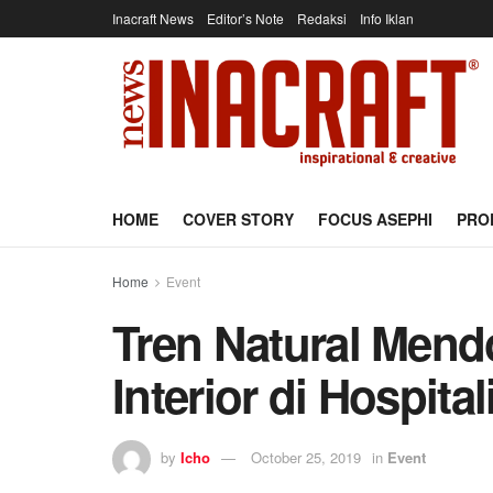
Inacraft News
Editor’s Note
Redaksi
Info Iklan
HOME
COVER STORY
FOCUS ASEPHI
PRO
Home
Event
Tren Natural Mend
Interior di Hospita
by
Icho
October 25, 2019
in
Event