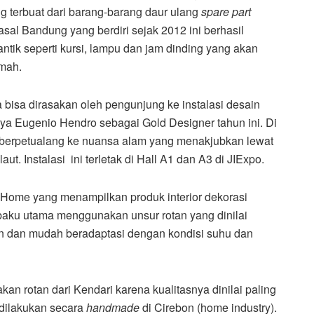
g terbuat dari barang-barang daur ulang
spare part
sal Bandung yang berdiri sejak 2012 ini berhasil
ik seperti kursi, lampu dan jam dinding yang akan
umah.
 bisa dirasakan oleh pengunjung ke instalasi desain
a Eugenio Hendro sebagai Gold Designer tahun ini. Di
 berpetualang ke nuansa alam yang menakjubkan lewat
t. Instalasi ini terletak di Hall A1 dan A3 di JIExpo.
 Home yang menampilkan produk interior dekorasi
aku utama menggunakan unsur rotan yang dinilai
man dan mudah beradaptasi dengan kondisi suhu dan
n rotan dari Kendari karena kualitasnya dinilai paling
dilakukan secara
handmade
di Cirebon (home industry).