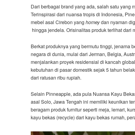
Dari berbagai brand yang ada, salah satu yang me
Terinspirasi dari nuansa tropis di Indonesia, Pi
mebel asal Cirebon yang
homey
dan nyaman digu
hingga jendela. Orisinalitas produk terlihat dar
Berkat produknya yang bermutu tinggi, jenama b
negara di dunia, mulai dari Jerman, Belgia, Aus
menjalankan proyek residensial di kancah globa
kebutuhan di pasar domestik sejak 5 tahun bela
dari ratusan ribu rupiah.
Selain Pinneapple, ada pula Nuansa Kayu Bekas 
asal Solo, Jawa Tengah ini memiliki keunikan te
beragam produk furnitur seperti meja, lemari, ku
kayu bekas (recycle) dari kayu bekas rumah, pera