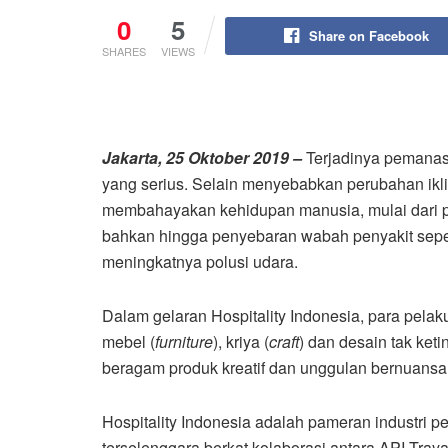
0
5
Share on Facebook
SHARES
VIEWS
Jakarta, 25 Oktober 2019 –
Terjadinya pemanas
yang serius. Selain menyebabkan perubahan ikli
membahayakan kehidupan manusia, mulai dari pen
bahkan hingga penyebaran wabah penyakit sep
meningkatnya polusi udara.
Dalam gelaran Hospitality Indonesia, para pelaku
mebel (
furniture
), kriya (
craft
) dan desain tak ket
beragam produk kreatif dan unggulan bernuansa 
Hospitality Indonesia adalah pameran industri p
terselenggara berkat kolaborasi antara API Tra