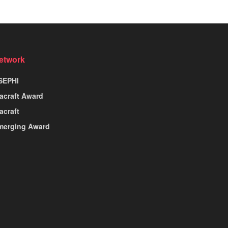
etwork
SEPHI
nacraft Award
acraft
merging Award