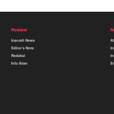
Redaksi
N
Inacraft News
A
Editor’s Note
I
Redaksi
In
Info Iklan
E