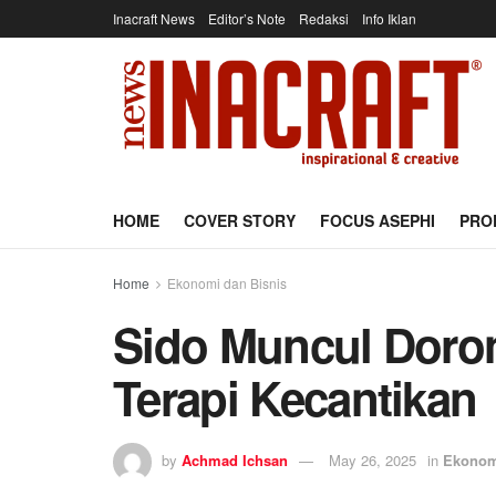
Inacraft News
Editor’s Note
Redaksi
Info Iklan
HOME
COVER STORY
FOCUS ASEPHI
PRO
Home
Ekonomi dan Bisnis
Sido Muncul Doron
Terapi Kecantikan
by
Achmad Ichsan
May 26, 2025
in
Ekonom