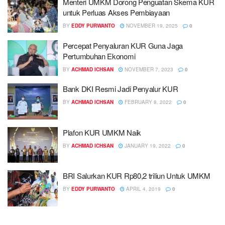
Menteri UMKM Dorong Penguatan Skema KUR
untuk Perluas Akses Pembiayaan
BY
EDDY PURWANTO
NOVEMBER 19, 2025
0
Percepat Penyaluran KUR Guna Jaga
Pertumbuhan Ekonomi
BY
ACHMAD ICHSAN
NOVEMBER 7, 2023
0
Bank DKI Resmi Jadi Penyalur KUR
BY
ACHMAD ICHSAN
FEBRUARY 8, 2022
0
Plafon KUR UMKM Naik
BY
ACHMAD ICHSAN
JANUARY 19, 2022
0
BRI Salurkan KUR Rp80,2 triliun Untuk UMKM
BY
EDDY PURWANTO
APRIL 4, 2019
0