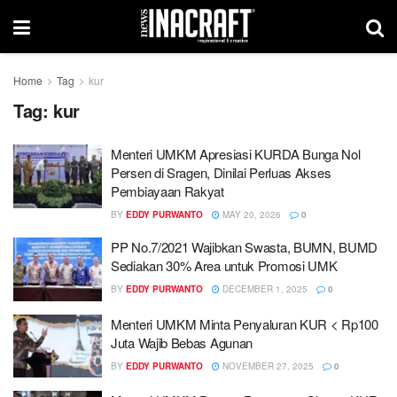
Home
Tag
kur
Tag:
kur
Menteri UMKM Apresiasi KURDA Bunga Nol
Persen di Sragen, Dinilai Perluas Akses
Pembiayaan Rakyat
BY
EDDY PURWANTO
MAY 20, 2026
0
PP No.7/2021 Wajibkan Swasta, BUMN, BUMD
Sediakan 30% Area untuk Promosi UMK
BY
EDDY PURWANTO
DECEMBER 1, 2025
0
Menteri UMKM Minta Penyaluran KUR < Rp100
Juta Wajib Bebas Agunan
BY
EDDY PURWANTO
NOVEMBER 27, 2025
0