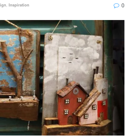
0
ign
,
Inspiration