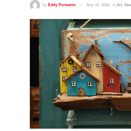
by
Eddy Purwanto
May 25, 2026
in
Art
,
Des