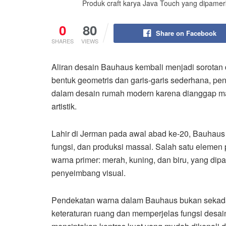
Produk craft karya Java Touch yang dipam
0
80
Share on Facebook
SHARES
VIEWS
Aliran desain Bauhaus kembali menjadi sorotan d
bentuk geometris dan garis-garis sederhana, pe
dalam desain rumah modern karena dianggap ma
artistik.
Lahir di Jerman pada awal abad ke-20, Bauhaus
fungsi, dan produksi massal. Salah satu elemen 
warna primer: merah, kuning, dan biru, yang di
penyeimbang visual.
Pendekatan warna dalam Bauhaus bukan sekadar 
keteraturan ruang dan memperjelas fungsi desai