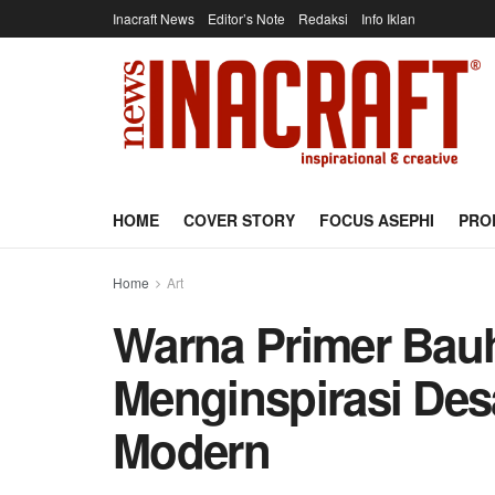
Inacraft News
Editor’s Note
Redaksi
Info Iklan
HOME
COVER STORY
FOCUS ASEPHI
PRO
Home
Art
Warna Primer Bau
Menginspirasi De
Modern