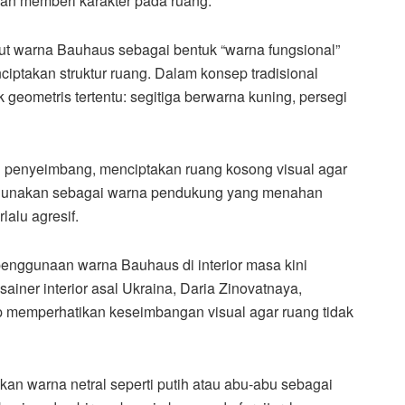
dan memberi karakter pada ruang.
t warna Bauhaus sebagai bentuk “warna fungsional”
iptakan struktur ruang. Dalam konsep tradisional
geometris tertentu: segitiga berwarna kuning, persegi
n penyeimbang, menciptakan ruang kosong visual agar
igunakan sebagai warna pendukung yang menahan
lalu agresif.
penggunaan warna Bauhaus di interior masa kini
ainer interior asal Ukraina, Daria Zinovatnaya,
 memperhatikan keseimbangan visual agar ruang tidak
an warna netral seperti putih atau abu-abu sebagai