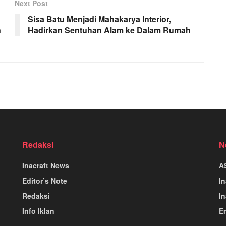
Next Post
Sisa Batu Menjadi Mahakarya Interior,
n
Hadirkan Sentuhan Alam ke Dalam Rumah
Redaksi
N
Inacraft News
A
Editor’s Note
I
Redaksi
In
Info Iklan
E