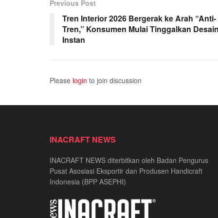
Previous Post
Tren Interior 2026 Bergerak ke Arah “Anti-
Tren,” Konsumen Mulai Tinggalkan Desai
Instan
Please
login
to join discussion
INACRAFT NEWS
INACRAFT NEWS diterbitkan oleh Badan Pengurus
Pusat Asosiasi Eksportir dan Produsen Handicraft
Indonesia (BPP ASEPHI)