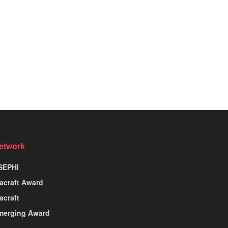
etwork
SEPHI
nacraft Award
acraft
merging Award